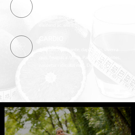
Aenean vulputate eleifend tellus. Aenean
leo ligula, porttitor eu, consequat vitae,
eleifend ac, enim.
CARDIO
Aliquam lorem ante, dapibus in, viverra
quis, feugiat a, tellus. Parturient montes,
nascetur ridiculus mus. Donec quam felis.