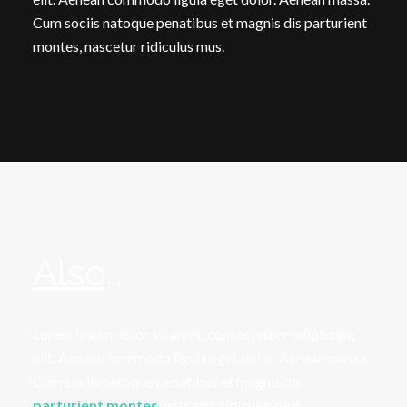
Cum sociis natoque penatibus et magnis dis parturient
montes, nascetur ridiculus mus.
Also
…
Lorem ipsum dolor sit amet, consectetuer adipiscing
elit. Aenean commodo ligula eget dolor. Aenean massa.
Cum sociis natoque penatibus et magnis dis
parturient montes
, nascetur ridiculus mus.