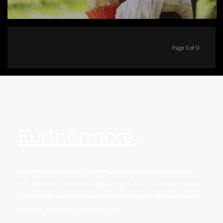
Page 1 of 0
Furthermore
…
Lorem ipsum dolor sit amet, consectetuer adipiscing
elit. Aenean commodo ligula eget dolor. Aenean massa.
Cum sociis natoque penatibus et magnis dis parturient
montes, nascetur ridiculus mus.