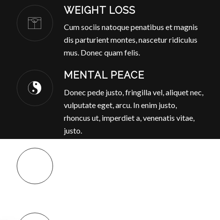
WEIGHT LOSS
Cum sociis natoque penatibus et magnis
dis parturient montes, nascetur ridiculus
mus. Donec quam felis.
MENTAL PEACE
Donec pede justo, fringilla vel, aliquet nec,
vulputate eget, arcu. In enim justo,
rhoncus ut, imperdiet a, venenatis vitae,
justo.
HOME TRAINING
Nullam dictum felis eu pede mollis
pretium. Integer tincidunt. Cras dapibus.
Vivamus elementum semper nisi.
WORK/LIFE BALANCE